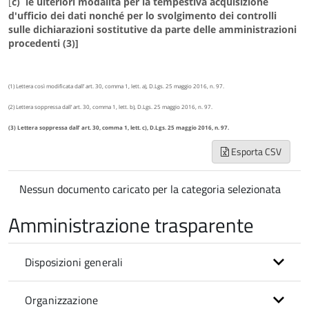
[
c) le ulteriori modalità per la tempestiva acquisizione
d'ufficio dei dati nonché per lo svolgimento dei controlli
sulle dichiarazioni sostitutive da parte delle amministrazioni
procedenti (3)]
(1) Lettera così modificata dall’ art. 30, comma 1, lett. a), D.Lgs. 25 maggio 2016, n. 97.
(2) Lettera soppressa dall’ art. 30, comma 1, lett. b), D.Lgs. 25 maggio 2016, n. 97.
(3) Lettera soppressa dall’ art. 30, comma 1, lett. c), D.Lgs. 25 maggio 2016, n. 97.
Esporta CSV
Nessun documento caricato per la categoria selezionata
Amministrazione trasparente
Disposizioni generali
Organizzazione