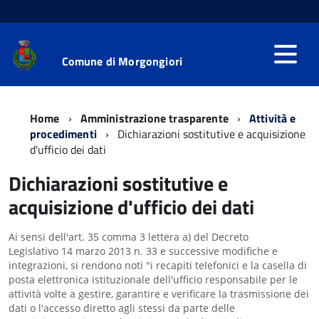
Comune di Morgongiori
Home
Amministrazione trasparente
Attività e
procedimenti
Dichiarazioni sostitutive e acquisizione
d'ufficio dei dati
Dichiarazioni sostitutive e
acquisizione d'ufficio dei dati
Ai sensi dell'art. 35 comma 3 lettera a) del Decreto
Legislativo 14 marzo 2013 n. 33 e successive modifiche e
integrazioni, si rendono noti "i recapiti telefonici e la casella di
posta elettronica istituzionale dell'ufficio responsabile per le
attività volte a gestire, garantire e verificare la trasmissione dei
dati o l'accesso diretto agli stessi da parte delle